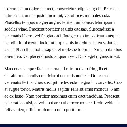
Lorem ipsum dolor sit amet, consectetur adipiscing elit. Praesent
ultricies mauris in justo tincidunt, vel ultrices mi malesuada.
Phasellus tempus magna augue, fermentum consectetur ipsum
sodales vitae. Praesent porttitor sagittis egestas. Suspendisse a
venenatis libero, vel feugiat orci. Integer maximus dictum neque a
blandit. In placerat tincidunt turpis quis interdum. In eu volutpat
lacus. Phasellus mollis sapien et molestie lobortis. Nullam dapibus
lorem leo, vel placerat justo aliquam sed. Duis eget dignissim est.
Maecenas tempor facilisis urna, id rutrum diam fringilla et.
Curabitur et iaculis erat. Morbi nec euismod est. Donec sed
venenatis lectus. Cras suscipit malesuada magna in convallis. Cras
at augue tortor. Mauris mollis sagittis felis sit amet rhoncus. Nam
ac ex justo. Nam porttitor maximus enim eget tincidunt. Praesent
placerat leo nisl, et volutpat arcu ullamcorper nec. Proin vehicula
felis sapien, efficitur pharetra odio porttitor in.